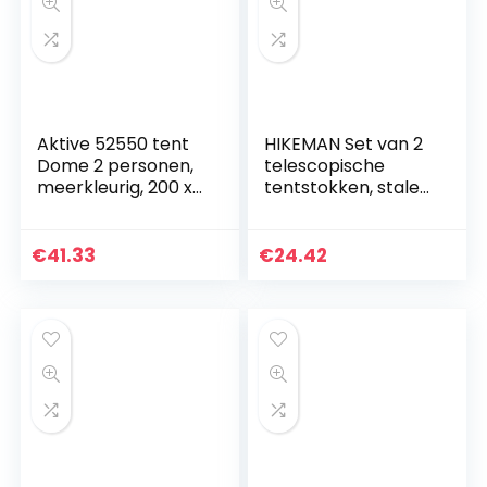
Aktive 52550 tent
HIKEMAN Set van 2
Dome 2 personen,
telescopische
meerkleurig, 200 x
tentstokken, stalen
120 x 100 cm
telescoopstang
voor tent, tarps,
voortent, caravan,
€
41.33
€
24.42
campingbus…