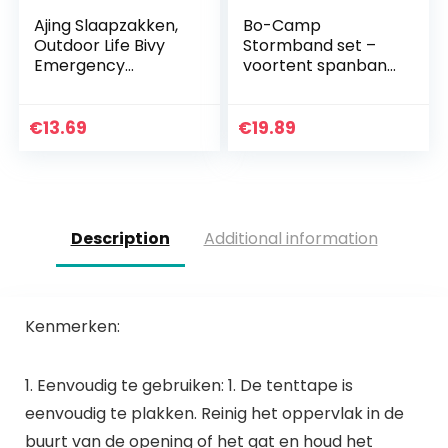
Ajing Slaapzakken,
Bo-Camp
Outdoor Life Bivy
Stormband set –
Emergency
voortent spanband
Thermische
luifels
Slaapzak Houd
stormbeveiliging
Warm Waterdicht
caravan camping
€
13.69
€
19.89
Mywater
13 m
Emergency EHBO
Blanke…
Description
Additional information
Kenmerken:
1. Eenvoudig te gebruiken: 1. De tenttape is
eenvoudig te plakken. Reinig het oppervlak in de
buurt van de opening of het gat en houd het