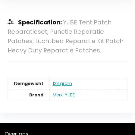
Specification:
YJBE Tent Patch
Reparatieset, Punctie Reparatie
Patches, Luchtbed Reparatie Kit Patch
Heavy Duty Reparatie Patches…
Itemgewicht
123 gram
Brand
Merk: YJBE
Over ons