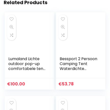
Related Products
Lumaland Lichte
Bessport 2 Persoon
outdoor pop-up
Camping Tent
comfortabele tent
Waterdichte
voor 2-3 personen
Lichtgewicht
tent camping
Backpacken Tent
reizen trekking
Gemakkelijk Setup
€
100.00
€
53.78
festival
3-4 Seizoen voor
secondentent…
Outdoor…