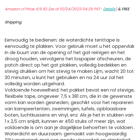
Amazon.nl Price:
€
9.92
(as of 10/04/2023 04:29 PST-
Details
)
&
FREE
Shipping
.
Eenvoudig te bedienen: de waterdichte tenttape is
eenvoudig te plakken. Voor gebruik moet u het oppervlak
in de buurt van de opening of het gat reinigen en het
droog houden, vervolgens het lospapier afscheuren, de
patch direct op het gat plakken, volledig bedekken en
stevig drukken om het stevig te maken Lijm, wacht 20 tot
30 minuten, u kunt het gebruiken en na 24 uur zal het
volledig worden uitgehard.
Voldoende hoeveelheid: het pakket bevat een rol stevige,
flexibele tape, ongeveer 7,5 x 381 cm, die in de gewenste
vorm kan worden gesneden, geschikt voor het repareren
van kampeertenten, zwemringen, luifels, opblaasbare
boten, luchtkussens en vinyl, enz. Als je het in stukken van
1 x 2,5 cm snijdt, kunnen er 450 stuks of meer zijn, wat
voldoende is om aan je dagelijkse behoeften te voldoen.
Waterdicht en duurzaam: gemaakt van hoogwaardig