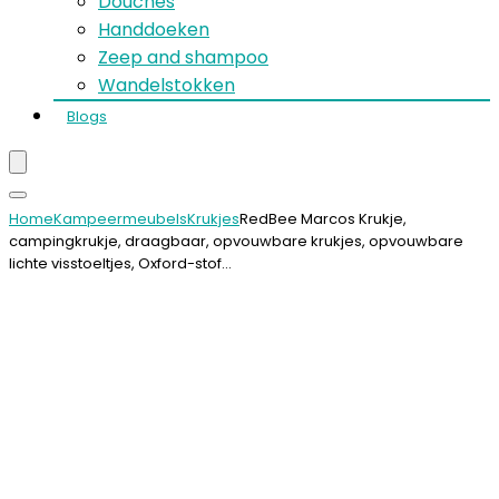
Douches
Handdoeken
Zeep and shampoo
Wandelstokken
Blogs
Home
Kampeermeubels
Krukjes
RedBee Marcos Krukje,
campingkrukje, draagbaar, opvouwbare krukjes, opvouwbare
lichte visstoeltjes, Oxford-stof…