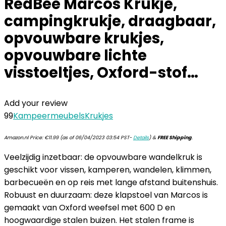
RedBee Marcos Krukje,
campingkrukje, draagbaar,
opvouwbare krukjes,
opvouwbare lichte
visstoeltjes, Oxford-stof…
Add your review
99
Kampeermeubels
Krukjes
Amazon.nl Price:
€
11.99
(as of 06/04/2023 03:54 PST-
Details
)
&
FREE Shipping
.
Veelzijdig inzetbaar: de opvouwbare wandelkruk is
geschikt voor vissen, kamperen, wandelen, klimmen,
barbecueën en op reis met lange afstand buitenshuis.
Robuust en duurzaam: deze klapstoel van Marcos is
gemaakt van Oxford weefsel met 600 D en
hoogwaardige stalen buizen. Het stalen frame is