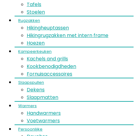
Tafels
Stoelen
Rugzakken
Hikingheuptassen
Hikingrugzakken met intern frame
Hoezen
Kampeerkeuken
Kachels and grills
Kookbenodigdheden
Fornuisaccessoires
Slaapspullen
Dekens
Slaapmatten
Warmers
Handwarmers
Voetwarmers
Persoonlijke