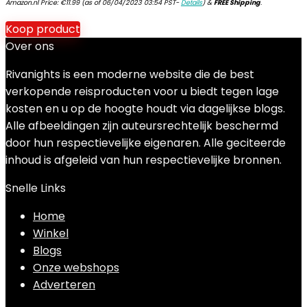
Amazon.nl Price:
€
11.99
(as of 06/04/2023 03:54 PST-
Details
)
&
FREE Shipping
.
Koop product
Over ons
Rivanights is een moderne website die de best
verkopende reisproducten voor u biedt tegen lage
kosten en u op de hoogte houdt via dagelijkse blogs.
Alle afbeeldingen zijn auteursrechtelijk beschermd
door hun respectievelijke eigenaren. Alle geciteerde
inhoud is afgeleid van hun respectievelijke bronnen.
Snelle Links
Home
Winkel
Blogs
Onze webshops
Adverteren