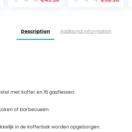
€
45.56
€
58.90
draagbare
eenvoudige grill
branden…
Description
Additional information
tel met koffer en 16 gasflessen.
t koken of barbecueën.
kelijk in de kofferbak worden opgeborgen.