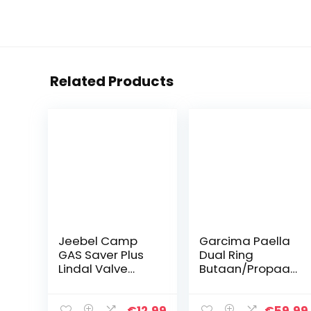
Related Products
Jeebel Camp
Garcima Paella
GAS Saver Plus
Dual Ring
Lindal Valve
Butaan/Propaan
Canister Shifter
Gasbrander,
Refill Adapter
Zwart, 50 cm
Camping Kachel