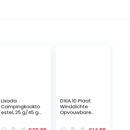
Lixada
DXIA 10 Plaat
Campingkookto
Winddichte
estel, 25 g/45 g,
Opvouwbare
mini-
Aluminium,
gaskooktoestel,
Opvouwbare
titaniumlegering
Brander Voorruit,