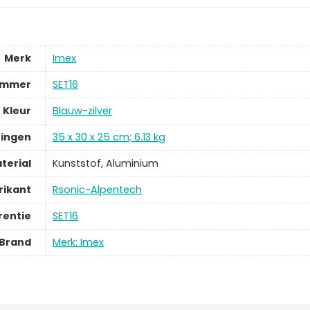
Merk
Imex
ummer
SET16
Kleur
Blauw-zilver
ingen
35 x 30 x 25 cm; 6.13 kg
terial
Kunststof, Aluminium
rikant
Rsonic-Alpentech
rentie
SET16
Brand
Merk: Imex