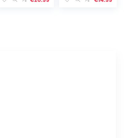
€
20.99
€
14.99
, opvouwbare
Opvouwbare
jerrycan, fornuis,
Brander, Voorruit
brander voor…
Outdoor
Camping…