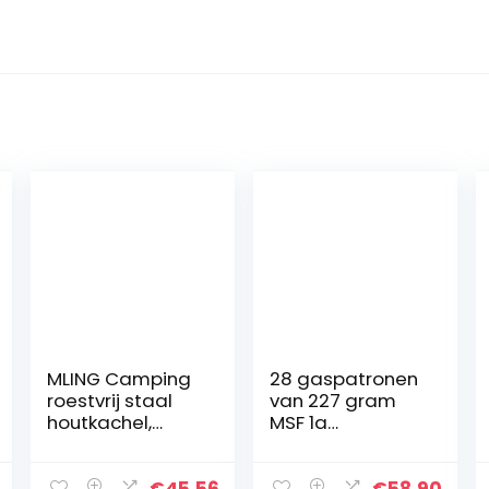
MLING Camping
28 gaspatronen
roestvrij staal
van 227 gram
houtkachel,
MSF 1a
picknick
Kochmann
benodigdheden
vreugdevuur Pit,