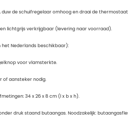
s, duw de schuifregelaar omhoog en draai de thermostaat 
en lichtgrijs verkrijgbaar (levering naar voorraad).
 in het Nederlands beschikbaar):
gelknop voor vlamsterkte.
r of aansteker nodig.
metingen: 34 x 26 x 8 cm (l x b x h).
 onder druk staand butaangas. Noodzakelijk: butaangasfle