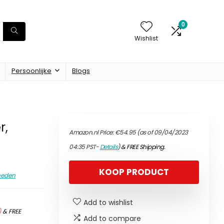
0
Wishlist
Persoonlijke
Blogs
r,
Amazon.nl Price:
€
54.95
(as of 09/04/2023
04:35 PST-
Details
)
&
FREE Shipping
.
KOOP PRODUCT
heden
Add to wishlist
)
&
FREE
Add to compare