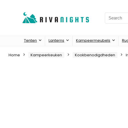
Search
for:
Tenten
Lanterns
Kampeermeubels
Ru
Home
Kampeerkeuken
Kookbenodigdheden
I