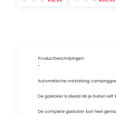
€
12.99
€
59.99
Productbeschrijvingen:
–
Automatische ontsteking; campinggass
De gaskoker is ideaal als je buiten wil
De complete gaskoker kan heel gemak