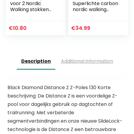
voor 2 Nordic
Superlichte carbon
Walking stokken
nordic walking
met draagriem,
stokken voor
zeer licht,
dames en heren
waterdicht, zwart, 1
met rubberen
€
10.80
€
34.99
koppelingsbevestig
buffer en kurken
ing + 6…
handvat
Description
Additional information
Black Diamond Distance Z Z-Poles 130 Korte
beschrijving: De Distance Z is een voordelige Z-
pool voor dagelijks gebruik op dagtochten of
trailrunning. Met verbeterde
segmentverbindingen en onze nieuwe SlideLock-
technologie is de Distance Z een betrouwbare