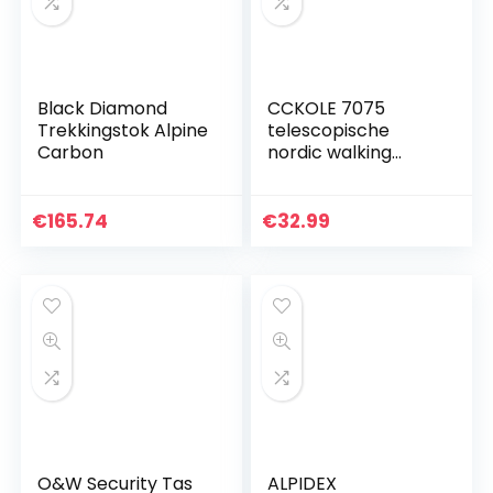
Black Diamond
CCKOLE 7075
Trekkingstok Alpine
telescopische
Carbon
nordic walking
stokken
verstelbare
trekkingstokken
€
165.74
€
32.99
aluminium
trekkingstokken 110
cm – 135 cm…
O&W Security Tas
ALPIDEX