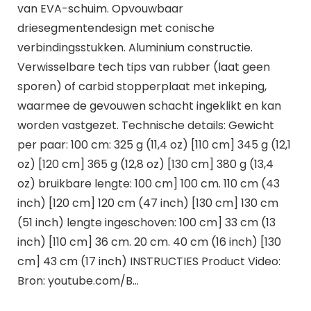
van EVA-schuim. Opvouwbaar
driesegmentendesign met conische
verbindingsstukken. Aluminium constructie.
Verwisselbare tech tips van rubber (laat geen
sporen) of carbid stopperplaat met inkeping,
waarmee de gevouwen schacht ingeklikt en kan
worden vastgezet. Technische details: Gewicht
per paar: 100 cm: 325 g (11,4 oz) [110 cm] 345 g (12,1
oz) [120 cm] 365 g (12,8 oz) [130 cm] 380 g (13,4
oz) bruikbare lengte: 100 cm] 100 cm. 110 cm (43
inch) [120 cm] 120 cm (47 inch) [130 cm] 130 cm
(51 inch) lengte ingeschoven: 100 cm] 33 cm (13
inch) [110 cm] 36 cm. 20 cm. 40 cm (16 inch) [130
cm] 43 cm (17 inch) INSTRUCTIES Product Video:
Bron: youtube.com/B…