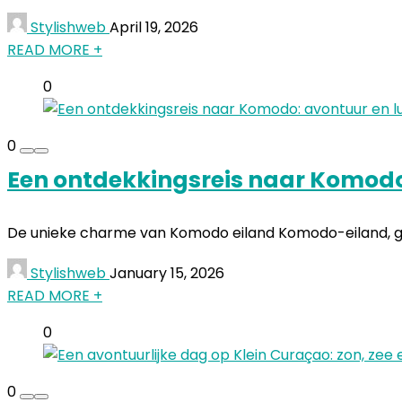
Stylishweb
April 19, 2026
READ MORE +
0
0
Een ontdekkingsreis naar Komodo:
De unieke charme van Komodo eiland Komodo-eiland, gel
Stylishweb
January 15, 2026
READ MORE +
0
0