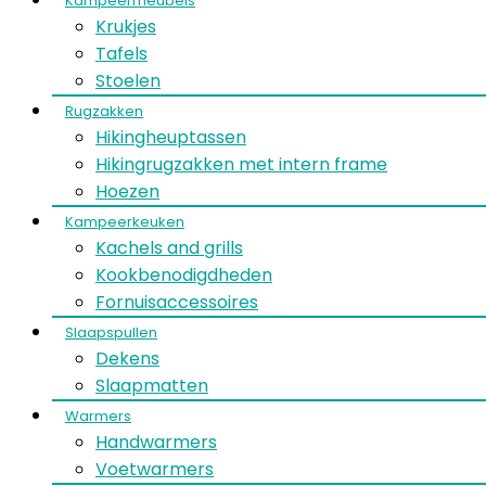
Kampeermeubels
Krukjes
Tafels
Stoelen
Rugzakken
Hikingheuptassen
Hikingrugzakken met intern frame
Hoezen
Kampeerkeuken
Kachels and grills
Kookbenodigdheden
Fornuisaccessoires
Slaapspullen
Dekens
Slaapmatten
Warmers
Handwarmers
Voetwarmers